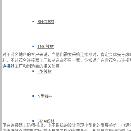
BNC线材
TNC线材
对于茂名地区的客户来说，当他们需要采购连接器时，肯定会优先考虑
利，不过茂名连接器工厂和制造商不只一家，你知道广东省茂名市连接
连接器
工厂和制造商的相关信息。
F型线材
N型线材
SMA线材
茂名连接器工防师指出，电子系统的设计呈现小型化的发展趋势，电源
电连接器必须同时容纳两个相互矛盾的必要条件，也就是在增加电源之