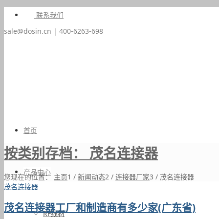
联系我们
sale@dosin.cn | 400-6263-698
首页
按类别存档： 茂名连接器
产品中心
您现在的位置：
主页
1
/
新闻动态
2
/
连接器厂家
3
/
茂名连接器
茂名连接器
茂名连接器工厂和制造商有多少家(广东省)
RF线材