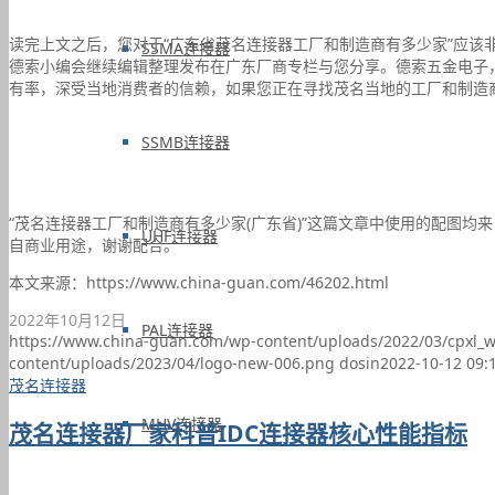
读完上文之后，您对于“广东省茂名连接器工厂和制造商有多少家”应该
SSMA连接器
德索小编会继续编辑整理发布在广东厂商专栏与您分享。德索五金电子
有率，深受当地消费者的信赖，如果您正在寻找茂名当地的工厂和制造商合作
SSMB连接器
“茂名连接器工厂和制造商有多少家(广东省)”这篇文章中使用的配图均
UHF连接器
自商业用途，谢谢配合。
本文来源：https://www.china-guan.com/46202.html
2022年10月12日
PAL连接器
https://www.china-guan.com/wp-content/uploads/2022/03/cpxl_
content/uploads/2023/04/logo-new-006.png
dosin
2022-10-12 09:
茂名连接器
MHV连接器
茂名连接器厂家科普IDC连接器核心性能指标