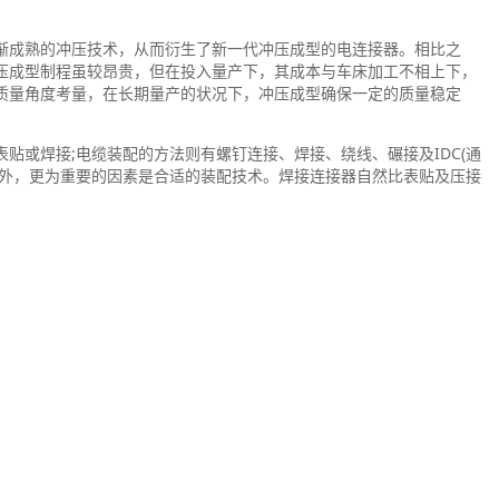
渐成熟的冲压技术，从而衍生了新一代冲压成型的电连接器。相比之
压成型制程虽较昂贵，但在投入量产下，其成本与车床加工不相上下，
质量角度考量，在长期量产的状况下，冲压成型确保一定的质量稳定
贴或焊接;电缆装配的方法则有螺钉连接、焊接、绕线、碾接及IDC(通
之外，更为重要的因素是合适的装配技术。焊接连接器自然比表贴及压接