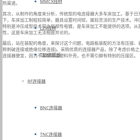
MMCX线材
热渠道。
其次，从制作的角度来分析，传统型的电连接器大多车床加工。基于日
下，车床加工制程较简单，磨具设置时间短，属较灵活的生产技术。冲
特别是冲压成型技术容许局部性电镀，是车床加工不能提供的选项。从
L29线材
性，这是车床加工无法相提并论的。
最后，站在装配的角度，来探讨这个问题，电路板装配的方法有压接、表
称刺破连接或绝缘位移连接)。采购优质的连接器产品，除了考虑价格
TS9连接线
连接器便宜，因为不需耐高温塑料外壳，也不需引脚有特别的压接区。
RF连接器
BNC连接器
TNC连接器