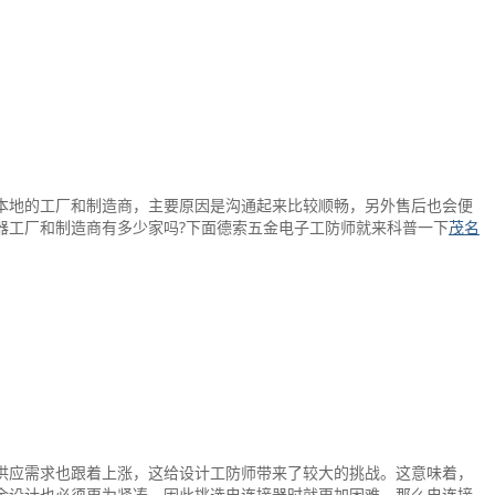
本地的工厂和制造商，主要原因是沟通起来比较顺畅，另外售后也会便
器工厂和制造商有多少家吗?下面德索五金电子工防师就来科普一下
茂名
供应需求也跟着上涨，这给设计工防师带来了较大的挑战。这意味着，
余设计也必须更为紧凑。因此挑选电连接器时就更加困难，那么电连接