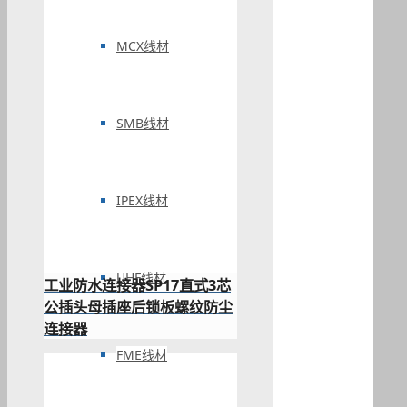
MCX线材
SMB线材
IPEX线材
UHF线材
工业防水连接器SP17直式3芯
公插头母插座后锁板螺纹防尘
连接器
FME线材