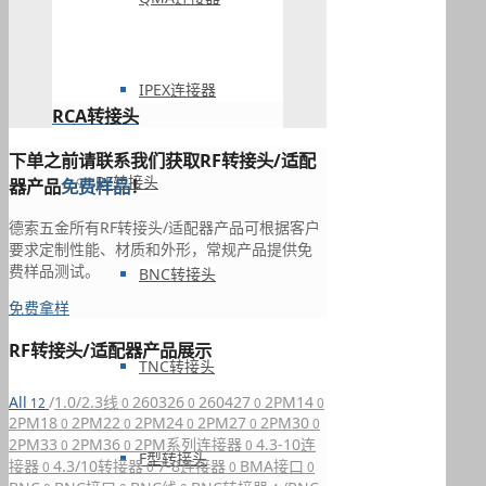
IPEX连接器
RCA转接头
下单之前请联系我们获取RF转接头/适配
RF转接头
器产品
免费样品
！
德索五金所有RF转接头/适配器产品可根据客户
要求定制性能、材质和外形，常规产品提供免
费样品测试。
BNC转接头
免费拿样
RF转接头/适配器产品展示
TNC转接头
All
/
1.0/2.3线
260326
260427
2PM14
12
0
0
0
0
2PM18
2PM22
2PM24
2PM27
2PM30
0
0
0
0
0
2PM33
2PM36
2PM系列连接器
4.3-10连
0
0
0
F型转接头
接器
4.3/10转接器
7-8连接器
BMA接口
0
0
0
0