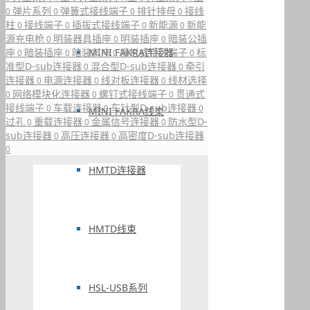
弹片系列
弹簧式接线端子
排针排母
接线
0
0
0
0
柱
接线端子
插拔式接线端子
新能源
新能
0
0
0
0
源充电枪
明装器具插座
明装插座
暗装公插
0
0
0
座
暗装插座
暗装斜座
栅栏式接线端子
标
MINI FAKRA连接器
0
0
0
0
准型D-sub连接器
混合型D-sub连接器
牵引
0
0
连接器
电源连接器
线对板连接器
线材选择
0
0
0
网络模块化连接器
螺钉式接线端子
贯通式
0
0
0
接线端子
车载连接器
车针型D-sub连接器
0
0
0
MINI FAKRA线束
过孔
重载连接器
金属信号连接器
防水型D-
0
0
0
sub连接器
高压连接器
高密度D-sub连接器
0
0
0
HMTD连接器
HMTD线束
HSL-USB系列