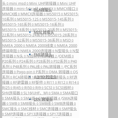
头
mini msd
Mini UHF转接器
Mini UHF
0
0
0
连接器
mini-fakra线
MMCX
MMCX接口
0
0
0
0
RCA转接头
MMCX线
MMCX连接器
MS5015
MS5015-
0
0
0
10系列
MS5015-12S
MS5015-14S系列
0
0
0
MS5015-16S系列
MS5015-16系列
0
0
MS5015-18系列
MS5015-20系列
MS5015-
0
0
MHV 转接头
22系列
MS5015-24系列
MS5015-28系列
0
0
0
MS5015-32系列
MS5015-36系列
MSD
0
0
0
NMEA 2000
NMEA 2000线束
NMEA 2000
0
0
终端电阻
NMEA 2000连接器
N型接头
N型
0
0
0
FME转接头
连接器
N头
N线材
N转接器
/
OEM线
0
0
0
2
0
P20系列
P24系列
P28系列
P32系列
P40
0
0
0
0
系列
P48系列
PAL线
PAL转接器
/
PC系列
0
0
0
1
连接器
Pogo-pin
P系列
QMA 转接器
QS
0
0
0
0
4.3/10 转接头
系列
RCA转接器
/
RF线材
RF转接头
RF连
0
1
0
0
接器
RF避雷器
RF配件
RJ11
RJ12
RJ14
0
0
0
0
0
0
RJ25
RJ45
RJ50
RJ9
SCSI
SCSI线材
0
0
0
0
0
0
SHV连接器
SL16(UHF、M)
SMA
SMA接口
0
0
0
SMA接头
SMA线
SMA转接器
/
SMA连接
0
0
0
4
DIN 转接头
器
SMB
SMB接头
SMB线
SMB连接器
0
0
0
0
0
SMC接头
SMC线材
SMC连接器
SMP接头
0
0
0
SMP连接器
SP13连接器
SP17连接器
0
0
0
0