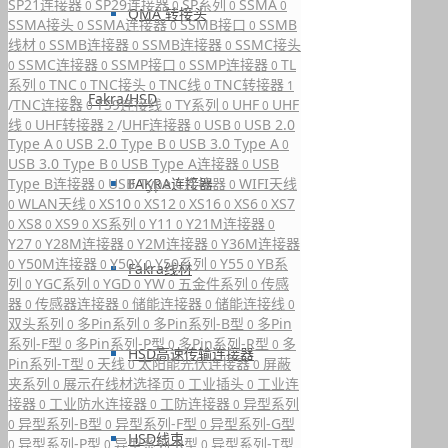
SP21连接器
SP29连接器
SP系列
SSMA
0
0
0
0
QMA 转接头
SSMA接头
SSMA连接器
SSMB接口
SSMB
0
0
0
线材
SSMB连接器
SSMB连接器
SSMC接头
0
0
0
SSMC连接器
SSMP接口
SSMP连接器
TL
0
0
0
0
系列
TNC
TNC接头
TNC线
TNC转接器
0
0
0
0
1
Fakra/HSD
/
TNC连接器
TS9连接线
TY系列
UHF
UHF
0
0
0
0
线
UHF转接器
/
UHF连接器
USB
USB 2.0
0
2
0
0
Type A
USB 2.0 Type B
USB 3.0 Type A
0
0
0
USB 3.0 Type B
USB Type A连接器
USB
0
0
Type B连接器
USB Type C连接器
WIFI天线
FAKRA连接器
0
0
WLAN天线
XS10
XS12
XS16
XS6
XS7
0
0
0
0
0
0
XS8
XS9
XS系列
Y11
Y21M连接器
0
0
0
0
0
0
Y27
Y28M连接器
Y2M连接器
Y36M连接器
0
0
0
Y50M连接器
Y50X
Y50系列
Y55
YB系
0
0
0
0
0
Fakra线材
列
YGC系列
YGD
YW
五金件系列
传感
0
0
0
0
0
器
传感器连接器
储能连接器
储能连接线
0
0
0
0
双头系列
多Pin系列
多Pin系列-B型
多Pin
0
0
0
系列-F型
多Pin系列-P型
多Pin系列-R型
多
0
0
0
HSD高速传输连接器
Pin系列-T型
天线
太阳能光伏连接器
屏蔽
0
0
0
夹系列
展示在线材选择页
工业插头
工业连
0
0
0
接器
工业防水连接器
工防连接器
异型系列
0
0
0
异型系列-B型
异型系列-F型
异型系列-G型
0
0
0
HSD线束
异型系列-P型
异型系列-R型
异型系列-T型
0
0
0