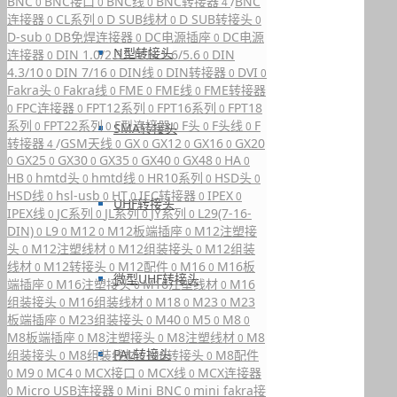
BNC
BNC接口
BNC线
BNC转接器
/
BNC
0
0
0
4
连接器
CL系列
D SUB线材
D SUB转接头
0
0
0
0
D-sub
DB免焊连接器
DC电源插座
DC电源
0
0
0
N型转接头
连接器
DIN 1.0/2.3
DIN 1.6/5.6
DIN
0
0
0
4.3/10
DIN 7/16
DIN线
DIN转接器
DVI
0
0
0
0
0
Fakra头
Fakra线
FME
FME线
FME转接器
0
0
0
0
FPC连接器
FPT12系列
FPT16系列
FPT18
0
0
0
0
系列
FPT22系列
F型连接器
F头
F头线
F
0
0
0
0
0
SMA转接头
转接器
/
GSM天线
GX
GX12
GX16
GX20
4
0
0
0
0
GX25
GX30
GX35
GX40
GX48
HA
0
0
0
0
0
0
0
HB
hmtd头
hmtd线
HR10系列
HSD头
0
0
0
0
0
HSD线
hsl-usb
HT
IEC转接器
IPEX
0
0
0
0
0
UHF转接头
IPEX线
JC系列
JL系列
JY系列
L29(7-16-
0
0
0
0
DIN)
L9
M12
M12板端插座
M12注塑接
0
0
0
0
头
M12注塑线材
M12组装接头
M12组装
0
0
0
线材
M12转接头
M12配件
M16
M16板
0
0
0
0
微型UHF转接头
端插座
M16注塑接头
M16注塑线材
M16
0
0
0
组装接头
M16组装线材
M18
M23
M23
0
0
0
0
板端插座
M23组装接头
M40
M5
M8
0
0
0
0
0
M8板端插座
M8注塑接头
M8注塑线材
M8
0
0
0
PAL转接头
组装接头
M8组装线材
M8转接头
M8配件
0
0
0
M9
MC4
MCX接口
MCX线
MCX连接器
0
0
0
0
0
Micro USB连接器
Mini BNC
mini fakra接
0
0
0