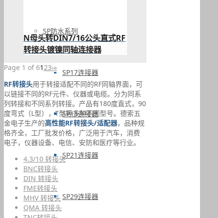
SP防水系列
N母头转DIN7/16公头直式RF
转接头镀镍同轴连接器
Page 1 of 6
1
2
3
›
»
SP17连接器
RF转接头
用于转接适配不同的RF同轴界面，可
以链接不同的RF元件、仪器或电缆。分为同系
列转接和不同系列转接。产品有180度直式，90
度弯式（L型），T型等多种不同型号。德索五
SP13连接器
金电子生产的
高性能RF转接头/适配器
，品种规
格齐全，工厂批发价格，广泛用于汽车，消费
电子，仪器设备、电信、安防和医疗等行业。
SP21连接器
4.3/10 转接头
BNC转接头
DIN 转接头
FME转接头
SP29连接器
MHV 转接头
QMA 转接头
TNC转接头