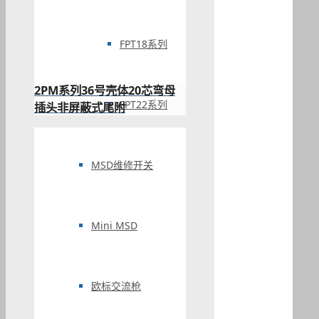
FPT18系列
2PM系列36号壳体20芯弯母
FPT22系列
插头非屏蔽式尾附
MSD维修开关
Mini MSD
欧标交流枪