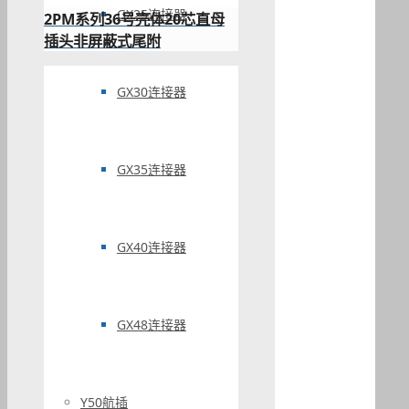
GX25连接器
2PM系列36号壳体20芯直母
插头非屏蔽式尾附
GX30连接器
GX35连接器
GX40连接器
GX48连接器
Y50航插