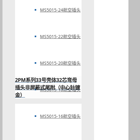
MS5015-24航空插头
MS5015-22航空插头
MS5015-20航空插头
2PM系列33号壳体32芯弯母
插头非屏蔽式尾附（中心针镀
MS5015-18航空插头
金）
MS5015-16航空插头