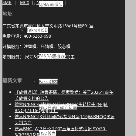
SMB
|
MCX
|
N头
|
Fakra
|
QMA 转接头
地址
广东省东莞市虎门镇大宁文明路13号1号楼801室
Fakra/HSD
免费电话：400-6263-698
开模服务：注塑模、压铸模、胶芯模
FAKRA连接器
定制服务： 尺寸&性能定制、线束加工
最新文章
Fakra线材
【放假通知】粽香寄情，德索致候：关于2026年端午
节放假安排的公告
德索N/BNC-JJ纯铜N公头转BNC公头转接头 (N-J转
HSD高速传输连接器
BNC-J / L16-Q9-JJ)工厂
德索N/BNC-JK射频同轴转接头N型(L16)转BNC(Q9)源
头制造商
德索BNC-JW-3弯公头90°直角压接式适配 SYV50-
HSD线束
3/RG58/LMR200厂商