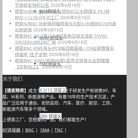
节放假安排的公告
2026年6月18日
RCA转接头
德索N/BNC-JJ纯铜N公头转BNC公头转接头 (N-J转
BNC-J / L16-Q9-JJ)工厂
2026年6月16日
德索N/BNC-JK射频同轴转接头N型(L16)转BNC(Q9)源
头制造商
2026年6月16日
德索BNC-JW-3弯公头90°直角压接式适配 SYV50-
MHV 转接头
3/RG58/LMR200厂商
2026年6月16日
德索BNC-KWE母头(PCB板四脚直插 / Q9全铜镀镍天
线插座 )生产定制
2026年6月16日
德索BNC-JKW公转母90度L型弯式转接头全铜镀镍
FME转接头
【定制加工】
2026年6月16日
关于我们
4.3/10 转接头
【德索精密】
成立于2005年，专注于研发生产和销售RF、车
载、M系列、新能源等产品，有着18年的生产技术沉淀，产
品广泛应用于通信、安防监控、汽车、医疗、航空、工防、
新能源汽车等多个领域。
DIN 转接头
上德索工厂，您想要的产品，我们都能生产！
RF连接器
|
BNC
|
SMA
|
TNC
|