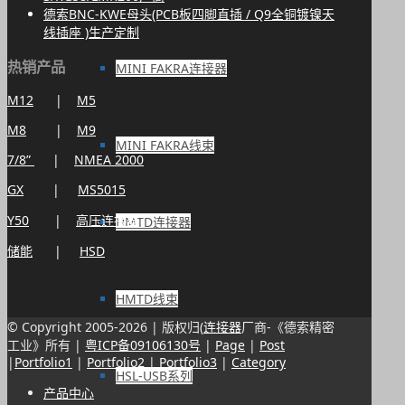
德索BNC-KWE母头(PCB板四脚直插 / Q9全铜镀镍天
线插座 )生产定制
热销产品
MINI FAKRA连接器
M12
|
M5
M8
|
M9
MINI FAKRA线束
7/8”
|
NMEA 2000
GX
|
MS5015
Y50
|
高压连接器
HMTD连接器
储能
|
HSD
HMTD线束
© Copyright 2005-
2026 | 版权归(
连接器
厂商-《德索精密
工业》所有 |
粤ICP备09106130号
|
Page
|
Post
|
Portfolio1
|
Portfolio2
|
Portfolio3
|
Category
HSL-USB系列
产品中心