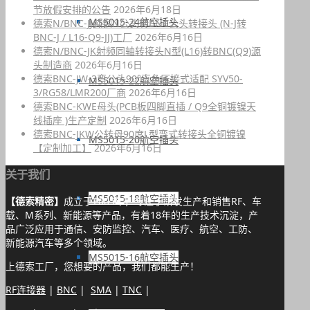
节放假安排的公告
2026年6月18日
MS5015-24航空插头
德索N/BNC-JJ纯铜N公头转BNC公头转接头 (N-J转
BNC-J / L16-Q9-JJ)工厂
2026年6月16日
德索N/BNC-JK射频同轴转接头N型(L16)转BNC(Q9)源
头制造商
2026年6月16日
德索BNC-JW-3弯公头90°直角压接式适配 SYV50-
MS5015-22航空插头
3/RG58/LMR200厂商
2026年6月16日
德索BNC-KWE母头(PCB板四脚直插 / Q9全铜镀镍天
线插座 )生产定制
2026年6月16日
德索BNC-JKW公转母90度L型弯式转接头全铜镀镍
MS5015-20航空插头
【定制加工】
2026年6月16日
关于我们
MS5015-18航空插头
【德索精密】
成立于2005年，专注于研发生产和销售RF、车
载、M系列、新能源等产品，有着18年的生产技术沉淀，产
品广泛应用于通信、安防监控、汽车、医疗、航空、工防、
新能源汽车等多个领域。
MS5015-16航空插头
上德索工厂，您想要的产品，我们都能生产！
RF连接器
|
BNC
|
SMA
|
TNC
|