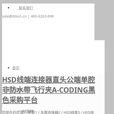
联系我们
sale@dosin.cn | 400-6263-698
首页
HSD线端连接器直头公端单腔
非防水带飞行夹A-CODING黑
产品中心
色采购平台
RF线材
您现在的位置：
主页
1
/
车载连接器
2
/
HSD线束
3
/
HSD线