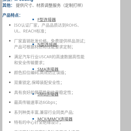
其他：
提供尺寸、材质调整服务（定制打样）
产品特点：
F型连接器
ISO认证厂家，产品品质达到ROHS、
UL、REACH标准；
厂家直销批发价格，免费提供样品测试；
N型连接器
产品可根据材质和性能要求定制；
满足汽车行业USCAR的高速数据高性能
和安全传输要求；
SMA连接器
颜色扣位编码,高效防止误插；
双重锁定,保暲装配安全性；
具有良好的屏蔽性和信号稳定性；
SMB连接器
最高传输速率达6Gbps；
系列种类丰富,兼容行业同类产品;
MCX/MMCX连接器
特有的中心针全绝缘设计；