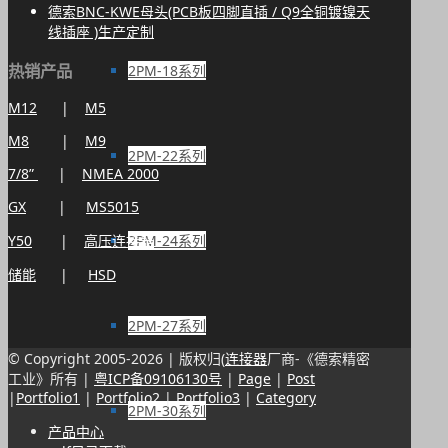
德索BNC-KWE母头(PCB板四脚直插 / Q9全铜镀镍天
线插座 )生产定制
热销产品
2PM-18系列
M12
|
M5
M8
|
M9
2PM-22系列
7/8”
|
NMEA 2000
GX
|
MS5015
Y50
|
高压连接器
2PM-24系列
储能
|
HSD
2PM-27系列
© Copyright 2005-
2026 | 版权归(
连接器
厂商-《德索精密
工业》所有 |
粤ICP备09106130号
|
Page
|
Post
|
Portfolio1
|
Portfolio2
|
Portfolio3
|
Category
2PM-30系列
产品中心