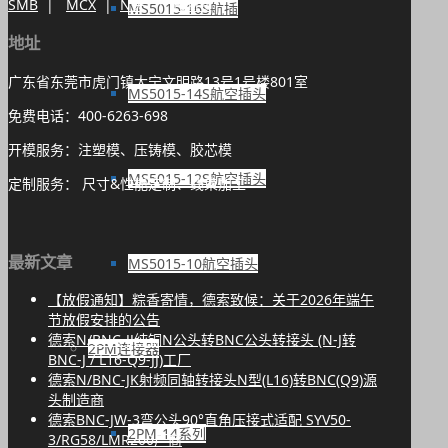
SMB
|
MCX
|
N头
|
Fakra
|
MS5015-16S航插
地址
广东省东莞市虎门镇大宁文明路13号1号楼801室
MS5015-14S航空插头
免费电话：400-6263-698
开模服务：注塑模、压铸模、胶芯模
MS5015-12S航空插头
定制服务： 尺寸&性能定制、线束加工
最新文章
MS5015-10航空插头
【放假通知】粽香寄情，德索致候：关于2026年端午
节放假安排的公告
德索N/BNC-JJ纯铜N公头转BNC公头转接头 (N-J转
2PM连接器
BNC-J / L16-Q9-JJ)工厂
德索N/BNC-JK射频同轴转接头N型(L16)转BNC(Q9)源
头制造商
德索BNC-JW-3弯公头90°直角压接式适配 SYV50-
2PM-14系列
3/RG58/LMR200厂商