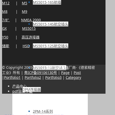
MS5015-16S航插
M12
|
M5
M8
|
M9
7/8”
|
NMEA 2000
MS5015-14S航空插头
GX
|
MS5015
Y50
|
高压连接器
MS5015-12S航空插头
储能
|
HSD
© Copyright 2005-
2026 | 版权归(
连接器
厂商-《德索精密
MS5015-10航空插头
工业》所有 |
粤ICP备09106130号
|
Page
|
Post
|
Portfolio1
|
Portfolio2
|
Portfolio3
|
Category
产品中心
2PM连接器
pdf目录下载
2PM-14系列