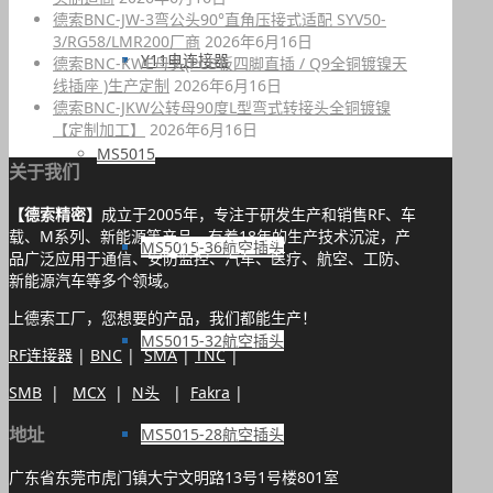
德索BNC-JW-3弯公头90°直角压接式适配 SYV50-
3/RG58/LMR200厂商
2026年6月16日
Y11电连接器
德索BNC-KWE母头(PCB板四脚直插 / Q9全铜镀镍天
线插座 )生产定制
2026年6月16日
德索BNC-JKW公转母90度L型弯式转接头全铜镀镍
【定制加工】
2026年6月16日
MS5015
关于我们
【德索精密】
成立于2005年，专注于研发生产和销售RF、车
载、M系列、新能源等产品，有着18年的生产技术沉淀，产
MS5015-36航空插头
品广泛应用于通信、安防监控、汽车、医疗、航空、工防、
新能源汽车等多个领域。
上德索工厂，您想要的产品，我们都能生产！
MS5015-32航空插头
RF连接器
|
BNC
|
SMA
|
TNC
|
SMB
|
MCX
|
N头
|
Fakra
|
地址
MS5015-28航空插头
广东省东莞市虎门镇大宁文明路13号1号楼801室