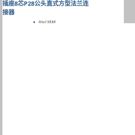
插座8芯P28公头直式方型法兰连
接器
BNC线材
TNC线材
F型线材
N型线材
SMA线材