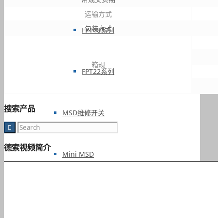
运输方式
包装方式
FPT18系列
箱规
FPT22系列
搜索产品
MSD维修开关
德索视频简介
Mini MSD
欧标交流枪