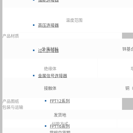
温度范围
高压连接器
产品材质
外壳材料
锌基
过孔连接器
绝缘体
金属信号连接器
接触体
铜（
FPT12系列
产品图纸
包装与运输
发货地
付款方式
FPT16系列
常规交货期