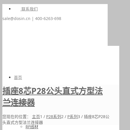
联系我们
sale@dosin.cn | 400-6263-698
首页
插座8芯P28公头直式方型法
兰连接器
产品中心
您现在的位置：
主页
1
/
P28系列
2
/
P系列
3
/
插座8芯P28公
头直式方型法兰连接器
RF线材