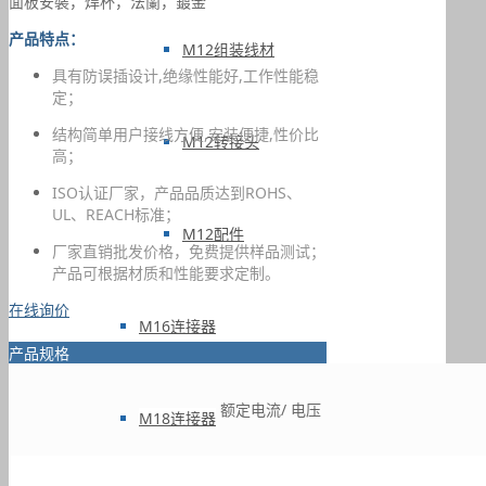
面板安裝，焊杯，法蘭，鍍金
产品特点：
M12组装线材
具有防误插设计,绝缘性能好,工作性能稳
定；
结构简单用户接线方便,安装便捷,性价比
M12转接头
高；
ISO认证厂家，产品品质达到ROHS、
UL、REACH标准；
M12配件
厂家直销批发价格，免费提供样品测试；
产品可根据材质和性能要求定制。
在线询价
M16连接器
产品规格
额定电流/ 电压
M18连接器