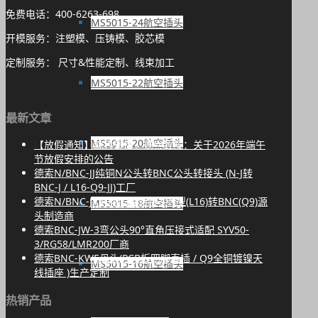
免费电话：400-6263-698
MS5015-24航空插头
开模服务：注塑模、压铸模、胶芯模
定制服务： 尺寸&性能定制、线束加工
MS5015-22航空插头
最新文章
MS5015-20航空插头
【放假通知】粽香寄情，德索致候：关于2026年端午
节放假安排的公告
德索N/BNC-JJ纯铜N公头转BNC公头转接头 (N-J转
BNC-J / L16-Q9-JJ)工厂
德索N/BNC-JK射频同轴转接头N型(L16)转BNC(Q9)源
MS5015-18航空插头
头制造商
德索BNC-JW-3弯公头90°直角压接式适配 SYV50-
3/RG58/LMR200厂商
德索BNC-KWE母头(PCB板四脚直插 / Q9全铜镀镍天
MS5015-16航空插头
线插座 )生产定制
热销产品