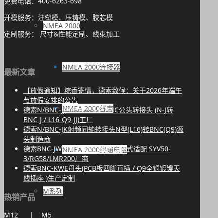
免费电话：400-6263-698
开模服务：注塑模、压铸模、胶芯模
NMEA 2000
定制服务： 尺寸&性能定制、线束加工
NMEA 2000连接器
最新文章
【放假通知】粽香寄情，德索致候：关于2026年端午
节放假安排的公告
NMEA 2000线束
德索N/BNC-JJ纯铜N公头转BNC公头转接头 (N-J转
BNC-J / L16-Q9-JJ)工厂
德索N/BNC-JK射频同轴转接头N型(L16)转BNC(Q9)源
头制造商
德索BNC-JW-3弯公头90°直角压接式适配 SYV50-
NMEA 2000终端电阻
3/RG58/LMR200厂商
德索BNC-KWE母头(PCB板四脚直插 / Q9全铜镀镍天
线插座 )生产定制
M系列
热销产品
M12
|
M5