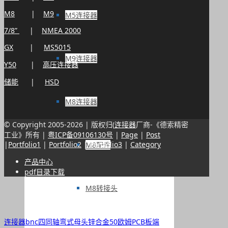
M8
|
M9
M5连接器
7/8”
|
NMEA 2000
GX
|
MS5015
M9连接器
Y50
|
高压连接器
储能
|
HSD
M8连接器
© Copyright 2005-
2026 | 版权归(
连接器
厂商-《德索精密
工业》所有 |
粤ICP备09106130号
|
Page
|
Post
|
Portfolio1
|
Portfolio2
|
Portfolio3
|
Category
M8配件
产品中心
pdf目录下载
M8转接头
连接器bnc四同轴弯式母头锌合金50欧姆PCB板端