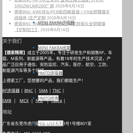
3/RG58/LMR200厂商
2026年6月16日
德索BNC-KWE母头(PCB板四脚直插 / Q9全铜镀镍天
线插座 )生产定制
2026年6月16日
MINI FAKRA连接器
德索BNC-JKW公转母90度L型弯式转接头全铜镀镍
【定制加工】
2026年6月16日
关于我们
MINI FAKRA线束
【德索精密】
成立于2005年，专注于研发生产和销售RF、车
载、M系列、新能源等产品，有着18年的生产技术沉淀，产
品广泛应用于通信、安防监控、汽车、医疗、航空、工防、
新能源汽车等多个领域。
HMTD连接器
上德索工厂，您想要的产品，我们都能生产！
RF连接器
|
BNC
|
SMA
|
TNC
|
HMTD线束
SMB
|
MCX
|
N头
|
Fakra
|
地址
广东省东莞市虎门镇大宁文明路13号1号楼801室
HSL-USB系列