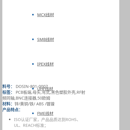
MCX线材
SMB线材
IPEX线材
料号：
DOSIN-801-0007
UHF线材
标签：
PCB板端,母头,弯式,黑色塑胶外壳,RF射
频同轴,BNC连接器,50欧姆
材料：
锌/黄铜/铁/ ABS /镀镍
产品特点：
FME线材
ISO认证厂家，产品品质达到ROHS、
UL、REACH标准；