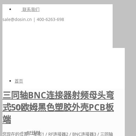
联系我们
sale@dosin.cn | 400-6263-698
首页
三同轴BNC连接器射频母头弯
式50欧姆黑色塑胶外壳PCB板
产品中心
端
RF线材
您现在的位置：
主页
1
/
RF连接器
2
/
BNC连接器
3
/
三同轴