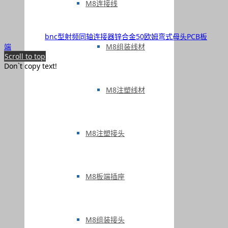
M8连接线
bnc型射频同轴连接器锌合金50欧姆弯式母头PCB板
M8组装线材
端
Scroll to top
Don`t copy text!
M8注塑线材
M8注塑接头
M8板端插座
M8组装接头