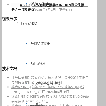
QMA 转接头
4.3-10-J1/2S射频连接器MINI-DIN直公头接二
分之一超柔电缆
2026年7月2日 - 下午5:41
视频展示
Fakra/HSD
FAKRA连接器
Fakra线材
技术文档
【放假通知】粽香寄情，德索致候：关于2026年端午
节放假安排的公告
2026年6月18日
HSD高速传输连接器
德索N/BNC-JJ纯铜N公头转BNC公头转接头 (N-J转
BNC-J / L16-Q9-JJ)工厂
2026年6月16日
德索N/BNC-JK射频同轴转接头N型(L16)转BNC(Q9)源
头制造商
2026年6月16日
HSD线束
德索BNC-JW-3弯公头90°直角压接式适配 SYV50-