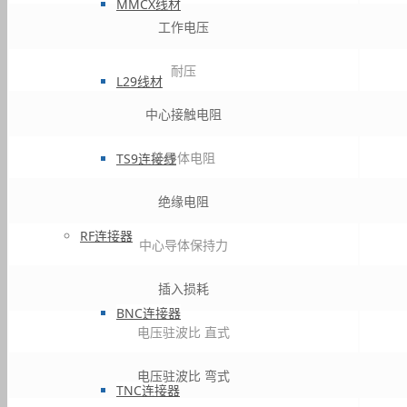
MMCX线材
工作电压
耐压
L29线材
中心接触电阻
外导体电阻
TS9连接线
绝缘电阻
RF连接器
中心导体保持力
插入损耗
BNC连接器
电压驻波比 直式
电压驻波比 弯式
TNC连接器