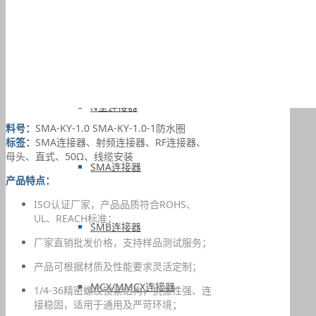
F型连接器
N型连接器
料号：
SMA-KY-1.0 SMA-KY-1.0-1防水圈
标签：
SMA连接器、射频连接器、RF连接器、
母头、直式、50Ω、线缆安装
SMA连接器
产品特点：
ISO认证厂家，产品品质符合ROHS、
UL、REACH标准；
SMB连接器
厂家直销批发价格，支持样品测试服务；
产品可根据材质及性能要求灵活定制；
MCX/MMCX连接器
1/4-36精密螺纹锁紧结构，抗振性强、连
接稳固，适用于通用及严苛环境；