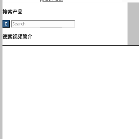
搜索产品
IPEX连接器
德索视频简介
RF转接头
BNC转接头
TNC转接头
F型转接头