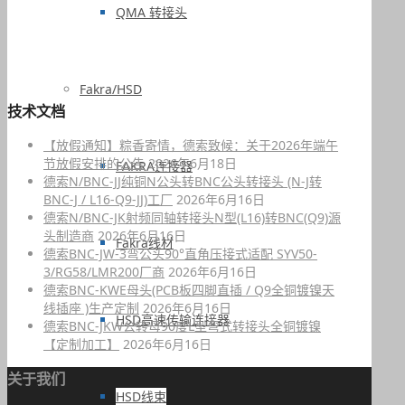
QMA 转接头
Fakra/HSD
技术文档
【放假通知】粽香寄情，德索致候：关于2026年端午
节放假安排的公告
2026年6月18日
FAKRA连接器
德索N/BNC-JJ纯铜N公头转BNC公头转接头 (N-J转
BNC-J / L16-Q9-JJ)工厂
2026年6月16日
德索N/BNC-JK射频同轴转接头N型(L16)转BNC(Q9)源
头制造商
2026年6月16日
Fakra线材
德索BNC-JW-3弯公头90°直角压接式适配 SYV50-
3/RG58/LMR200厂商
2026年6月16日
德索BNC-KWE母头(PCB板四脚直插 / Q9全铜镀镍天
线插座 )生产定制
2026年6月16日
HSD高速传输连接器
德索BNC-JKW公转母90度L型弯式转接头全铜镀镍
【定制加工】
2026年6月16日
关于我们
HSD线束