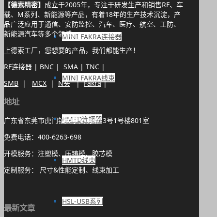
【德索精密】
成立于2005年，专注于研发生产和销售RF、车
载、M系列、新能源等产品，有着18年的生产技术沉淀，产
品广泛应用于通信、安防监控、汽车、医疗、航空、工防、
新能源汽车等多个领域。
MINI FAKRA连接器
上德索工厂，您想要的产品，我们都能生产！
RF连接器
|
BNC
|
SMA
|
TNC
|
MINI FAKRA线束
SMB
|
MCX
|
N头
|
Fakra
|
地址
HMTD连接器
广东省东莞市虎门镇大宁文明路13号1号楼801室
免费电话：400-6263-698
开模服务：注塑模、压铸模、胶芯模
HMTD线束
定制服务： 尺寸&性能定制、线束加工
HSL-USB系列
最新文章