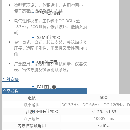
微型紧凑设计，体积适中，占用空间小，
便于高密度板间及模块安装；
SSMA连接器
电气性能稳定，工作频率DC-3GHz至
18GHz，50Ω阻抗，低驻波比、低插入损
耗；
SSMB连接器
提供直式、弯式、板端安装、线端焊接及
压接，适配半刚性、半柔性及柔性同轴电
缆；
UHF连接器
广泛应用于无线通信、测试测量、仪器仪
表、雷达导航及微波射频系统。
在线询价
PAL连接器
产品参数
50Ω
阻抗
频率范围
DC-3GHz、DC-6GHz、DC-12GHz、D
MHV连接器
驻波比
≤1.25、≤1.35
1000V rms
介质耐压
≤3mΩ
内导体接触电阻