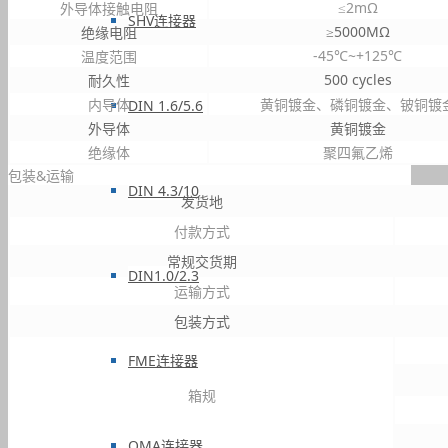
≤2mΩ
外导体接触电阻
SHV连接器
≥5000MΩ
绝缘电阻
-45℃~+125℃
温度范围
500 cycles
耐久性
内导体
黄铜镀金、磷铜镀金、铍铜镀
DIN 1.6/5.6
外导体
黄铜镀金
绝缘体
聚四氟乙烯
包装&运输
DIN 4.3/10
发货地
付款方式
常规交货期
DIN1.0/2.3
运输方式
包装方式
FME连接器
箱规
QMA连接器