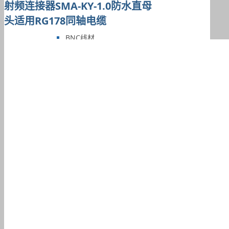
射频连接器SMA-KY-1.0防水直母
头适用RG178同轴电缆
BNC线材
TNC线材
F型线材
N型线材
SMA线材