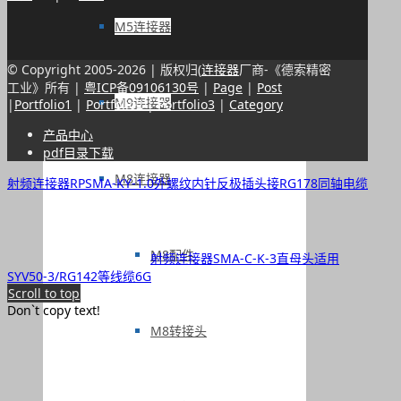
M5连接器
© Copyright 2005-
2026 | 版权归(
连接器
厂商-《德索精密
工业》所有 |
粤ICP备09106130号
|
Page
|
Post
M9连接器
|
Portfolio1
|
Portfolio2
|
Portfolio3
|
Category
产品中心
pdf目录下载
M8连接器
射频连接器RPSMA-KY-1.0外螺纹内针反极插头接RG178同轴电缆
M8配件
射频连接器SMA-C-K-3直母头适用
SYV50-3/RG142等线缆6G
Scroll to top
Don`t copy text!
M8转接头