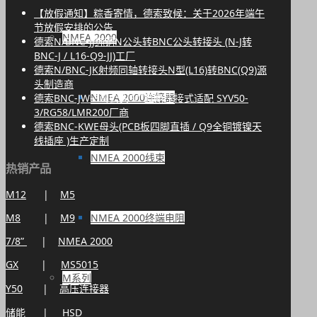
【放假通知】粽香寄情，德索致候：关于2026年端午
节放假安排的公告
NMEA 2000
德索N/BNC-JJ纯铜N公头转BNC公头转接头 (N-J转
BNC-J / L16-Q9-JJ)工厂
德索N/BNC-JK射频同轴转接头N型(L16)转BNC(Q9)源
头制造商
NMEA 2000连接器
德索BNC-JW-3弯公头90°直角压接式适配 SYV50-
3/RG58/LMR200厂商
德索BNC-KWE母头(PCB板四脚直插 / Q9全铜镀镍天
线插座 )生产定制
NMEA 2000线束
热销产品
M12
|
M5
NMEA 2000终端电阻
M8
|
M9
7/8”
|
NMEA 2000
GX
|
MS5015
M系列
Y50
|
高压连接器
储能
|
HSD