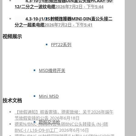
4.3-10-J½射频连接器DIN直公头接HCAAY-50-
12/二分之一波纹电缆
2026年7月2日 - 下午5:44
4.3-10-J1/2S射频连接器MINI-DIN直公头接二
FPT18系列
分之一超柔电缆
2026年7月2日 - 下午5:41
视频展示
FPT22系列
MSD维修开关
Mini MSD
技术文档
【放假通知】粽香寄情，德索致候：关于2026年端午
节放假安排的公告
2026年6月18日
欧标交流枪
德索N/BNC-JJ纯铜N公头转BNC公头转接头 (N-J转
BNC-J / L16-Q9-JJ)工厂
2026年6月16日