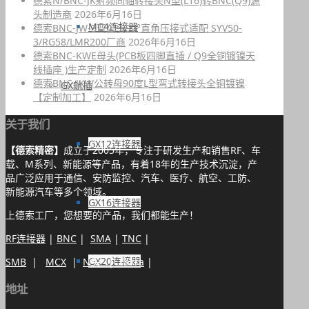
德索N/BNC-JK射频同轴转接头N型(L16)转BNC(Q9)源
头制造商
2026年6月16日
MC4连接器
德索BNC-JW-3弯公头90°直角压接式适配 SYV50-
3/RG58/LMR200厂商
2026年6月16日
德索BNC-KWE母头(PCB板四脚直插 / Q9全铜镀镍天
线插座 )生产定制
2026年6月16日
德索BNC-JKW公转母90度L型弯式转接头全铜镀镍
GX航插
【定制加工】
2026年6月16日
关于我们
GX12连接器
【德索精密】
成立于2005年，专注于研发生产和销售RF、车
载、M系列、新能源等产品，有着18年的生产技术沉淀，产
品广泛应用于通信、安防监控、汽车、医疗、航空、工防、
新能源汽车等多个领域。
GX16连接器
上德索工厂，您想要的产品，我们都能生产！
RF连接器
|
BNC
|
SMA
|
TNC
|
GX20连接器
SMB
|
MCX
|
N头
|
Fakra
|
地址