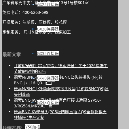
广东省东莞市虎门镇大宁文明路13号1号楼801室
GX25连接器
免费电话：400-6263-698
开模服务：注塑模、压铸模、胶芯模
GX30连接器
定制服务： 尺寸&性能定制、线束加工
GX35连接器
最新文章
【放假通知】粽香寄情，德索致候：关于2026年端午
节放假安排的公告
德索N/BNC-JJ纯铜N公头转BNC公头转接头 (N-J转
GX40连接器
BNC-J / L16-Q9-JJ)工厂
德索N/BNC-JK射频同轴转接头N型(L16)转BNC(Q9)源
头制造商
德索BNC-JW-3弯公头90°直角压接式适配 SYV50-
GX48连接器
3/RG58/LMR200厂商
德索BNC-KWE母头(PCB板四脚直插 / Q9全铜镀镍天
线插座 )生产定制
Y50航插
热销产品