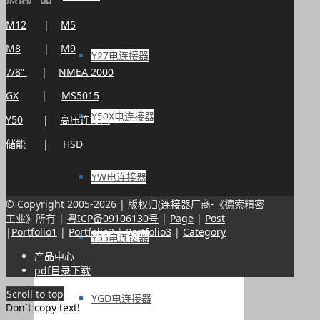
M12
|
M5
M8
|
M9
Y27电连接器
7/8”
|
NMEA 2000
GX
|
MS5015
Y50X电连接器
Y50
|
高压连接器
储能
|
HSD
YW电连接器
© Copyright 2005-
2026 | 版权归(
连接器
厂商-《德索精密
工业》所有 |
粤ICP备09106130号
|
Page
|
Post
|
Portfolio1
|
Portfolio2
|
Portfolio3
|
Category
Y55电连接器
产品中心
pdf目录下载
Scroll to top
YGD电连接器
Don`t copy text!